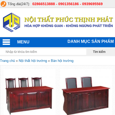
02866513888 - 0901356186 - 0939695569
Tổng đài(24/7):
DANH MỤC SẢN PHẨM
MENU
Trang chủ
»
Nội thất hội trường
»
Bàn hội trường