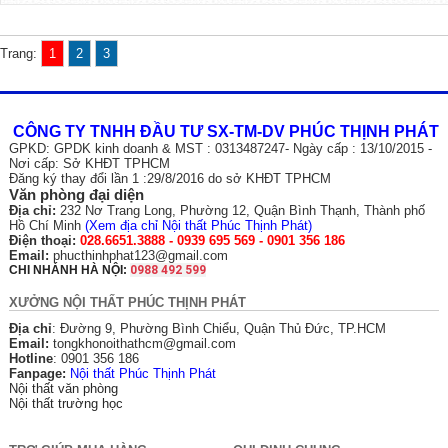
Trang:
1
2
3
CÔNG TY TNHH ĐẦU TƯ SX-TM-DV PHÚC THỊNH PHÁT
GPKD: GPDK kinh doanh & MST : 0313487247- Ngày cấp : 13/10/2015 -
Nơi cấp: Sở KHĐT TPHCM
Đăng ký thay đổi lần 1 :29/8/2016 do sở KHĐT TPHCM
Văn phòng đại diện
Địa chỉ:
232 Nơ Trang Long, Phường 12, Quận Bình Thạnh, Thành phố
Hồ Chí Minh
(
Xem địa chỉ Nội thất Phúc Thịnh Phát
)
Điện thoại:
028.6651.3888 - 0939 695 569 - 0901 356 186
Email:
phucthinhphat123@gmail.com
CHI NHÁNH HÀ NỘI:
0988 492 599
XƯỞNG NỘI THẤT PHÚC THỊNH PHÁT
Địa chỉ
: Đường 9, Phường Bình Chiểu, Quận Thủ Đức, TP.HCM
Email:
tongkhonoithathcm@gmail.com
Hotline
: 0901 356 186
Fanpage:
Nội thất Phúc Thịnh Phát
Nội thất văn phòng
Nội thất trường học