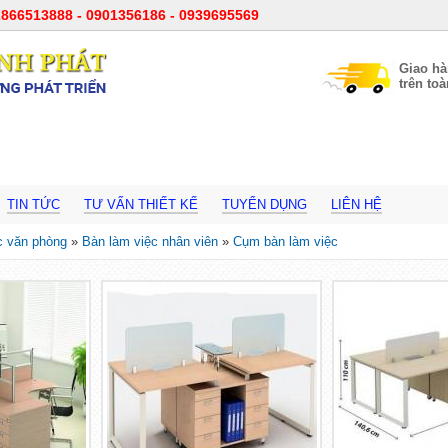
866513888 - 0901356186 - 0939695569
Giao h
trên to
TIN TỨC
TƯ VẤN THIẾT KẾ
TUYỂN DỤNG
LIÊN HỆ
c văn phòng
»
Bàn làm việc nhân viên
»
Cụm bàn làm việc