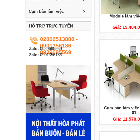
Cụm bàn làm việc
Module làm vi
HỖ TRỢ TRỰC TUYẾN
Giá: 19.404.
02866513888 -
0901356186 -
Zalo:
0939695569
0939695569
Zalo:
0901356186
Cụm bàn làm việc
01
Giá: 11.570.