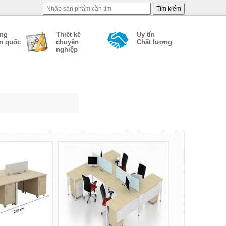
àng
Thiết kế
Uy tín
àn quốc
chuyên
Chất lượng
nghiệp