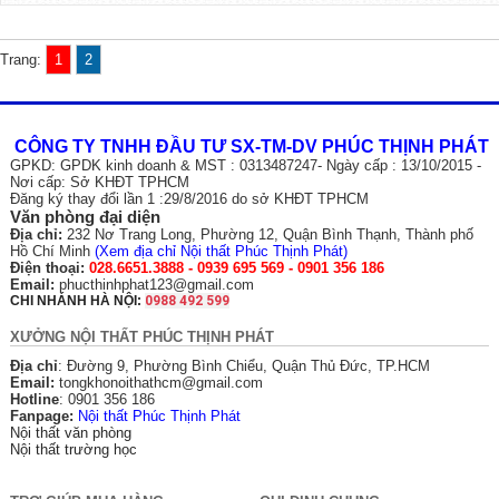
Trang:
1
2
CÔNG TY TNHH ĐẦU TƯ SX-TM-DV PHÚC THỊNH PHÁT
GPKD: GPDK kinh doanh & MST : 0313487247- Ngày cấp : 13/10/2015 -
Nơi cấp: Sở KHĐT TPHCM
Đăng ký thay đổi lần 1 :29/8/2016 do sở KHĐT TPHCM
Văn phòng đại diện
Địa chỉ:
232 Nơ Trang Long, Phường 12, Quận Bình Thạnh, Thành phố
Hồ Chí Minh
(
Xem địa chỉ Nội thất Phúc Thịnh Phát
)
Điện thoại:
028.6651.3888 - 0939 695 569 - 0901 356 186
Email:
phucthinhphat123@gmail.com
CHI NHÁNH HÀ NỘI:
0988 492 599
XƯỞNG NỘI THẤT PHÚC THỊNH PHÁT
Địa chỉ
: Đường 9, Phường Bình Chiểu, Quận Thủ Đức, TP.HCM
Email:
tongkhonoithathcm@gmail.com
Hotline
: 0901 356 186
Fanpage:
Nội thất Phúc Thịnh Phát
Nội thất văn phòng
Nội thất trường học